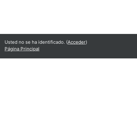
Usted no se ha identificado. (
Acceder
)
Página Principal
Español - Internacional ‎(es)‎
English ‎(en)‎
Español - Internacional ‎(es)‎
Indonesian ‎(id)‎
Laotian ‎(lo)‎
Tamil ‎(ta)‎
Thai ‎(th)‎
Türkçe ‎(tr)‎
Vietnamese ‎(vi)‎
正體中文 ‎(zh_tw)‎
日本語 ‎(ja)‎
简体中文 ‎(zh_cn)‎