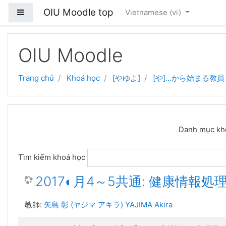
OIU Moodle top
Side panel
Vietnamese ‎(vi)‎
Chuyển tới nội dung chính
OIU Moodle
Trang chủ
Khoá học
[やゆよ]
[や]…から始まる教員
Danh mục kh
Tìm kiếm khoá học
2017◐月4～5共通: 健康情報処理
教師:
矢島 彰 (ヤジマ アキラ) YAJIMA Akira