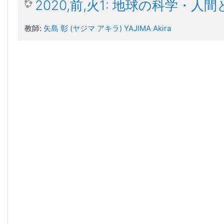
2020,前,火1: 地球の科学・人間
教師:
矢島 彰 (ヤジマ アキラ) YAJIMA Akira