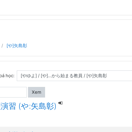
[や]矢島彰
oá học:
Xem
演習 (や:矢島彰)