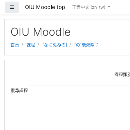
OIU Moodle top
側板
正體中文 ‎(zh_tw)‎
跳到主要內容
OIU Moodle
首頁
課程
[なにぬねの]
[の]能瀬陽子
課程類別
搜尋課程