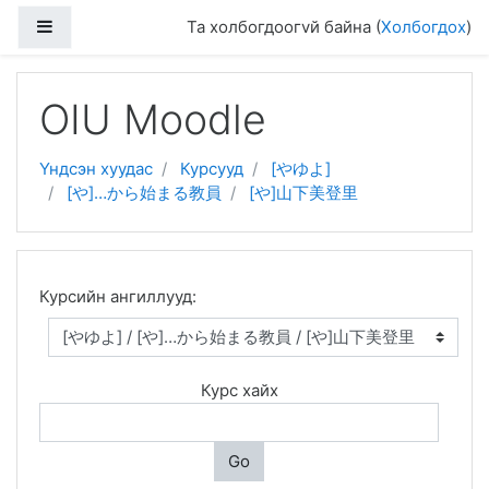
Хажуугийн дэлгэцийн хэсэг
Та холбогдоогvй байна (
Холбогдох
)
Үндсэн гарчиг руу очих
OIU Moodle
Үндсэн хуудас
Курсууд
[やゆよ]
[や]…から始まる教員
[や]山下美登里
Курсийн ангиллууд:
Курс хайх
Go