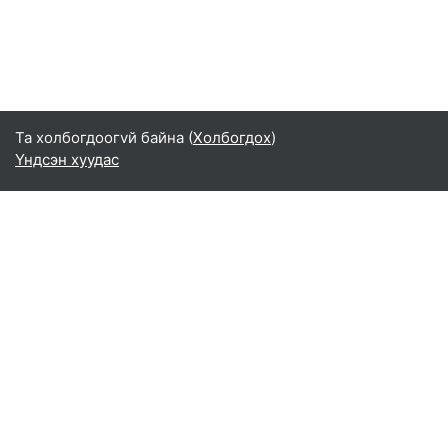
Та холбогдоогvй байна (
Холбогдох
)
Үндсэн хуудас
Монгол ‎(mn)‎
English ‎(en)‎
Español - Internacional ‎(es)‎
Indonesian ‎(id)‎
Laotian ‎(lo)‎
Tamil ‎(ta)‎
Thai ‎(th)‎
Türkçe ‎(tr)‎
Vietnamese ‎(vi)‎
正體中文 ‎(zh_tw)‎
日本語 ‎(ja)‎
简体中文 ‎(zh_cn)‎