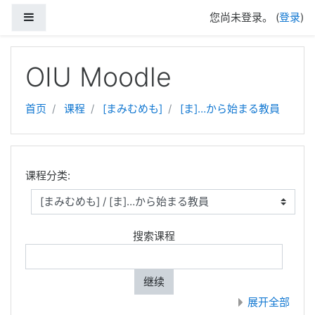
停靠面板
您尚未登录。 (
登录
)
跳到主要内容
OIU Moodle
首页
课程
[まみむめも]
[ま]…から始まる教員
课程分类:
搜索课程
继续
展开全部