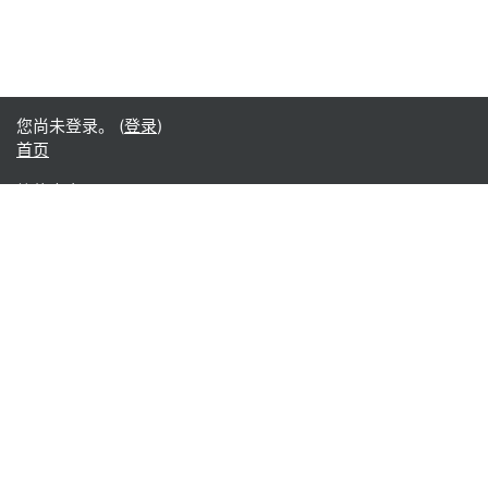
您尚未登录。 (
登录
)
首页
简体中文 ‎(zh_cn)‎
English ‎(en)‎
Español - Internacional ‎(es)‎
Indonesian ‎(id)‎
Laotian ‎(lo)‎
Tamil ‎(ta)‎
Thai ‎(th)‎
Türkçe ‎(tr)‎
Vietnamese ‎(vi)‎
正體中文 ‎(zh_tw)‎
日本語 ‎(ja)‎
简体中文 ‎(zh_cn)‎
Монгол ‎(mn)‎