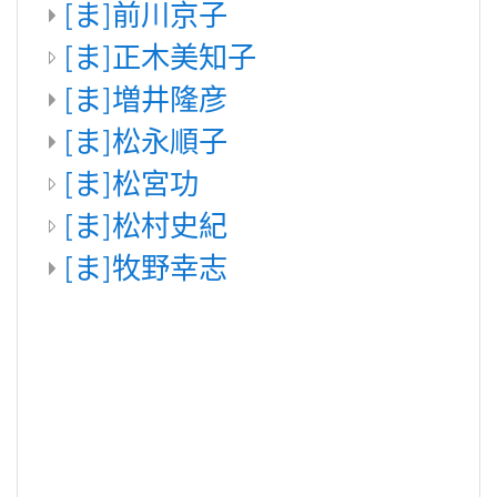
[ま]前川京子
[ま]正木美知子
[ま]増井隆彦
[ま]松永順子
[ま]松宮功
[ま]松村史紀
[ま]牧野幸志