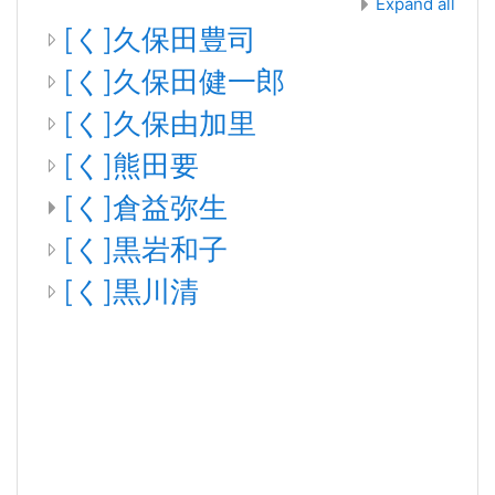
Expand all
[く]久保田豊司
[く]久保田健一郎
[く]久保由加里
[く]熊田要
[く]倉益弥生
[く]黒岩和子
[く]黒川清