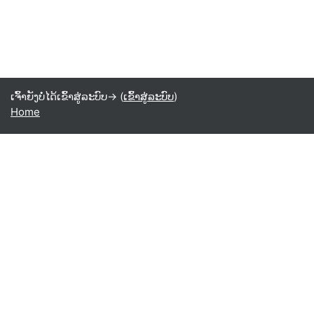
ເຈົ້າຍັງບໍ່ໄດ້ເຂົ້າສູ່ລະບົບ-> (
ເຂົ້າສູ່ລະບົບ
)
Home
Laotian ‎(lo)‎
English ‎(en)‎
Español - Internacional ‎(es)‎
Indonesian ‎(id)‎
Laotian ‎(lo)‎
Tamil ‎(ta)‎
Thai ‎(th)‎
Türkçe ‎(tr)‎
Vietnamese ‎(vi)‎
正體中文 ‎(zh_tw)‎
日本語 ‎(ja)‎
简体中文 ‎(zh_cn)‎