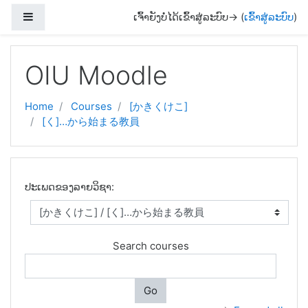
Side panel
ເຈົ້າຍັງບໍ່ໄດ້ເຂົ້າສູ່ລະບົບ-> (
ເຂົ້າສູ່ລະບົບ
)
Skip to main content
OIU Moodle
Home
Courses
[かきくけこ]
[く]…から始まる教員
ປະເພດຂອງລາຍວິຊາ:
Search courses
Go