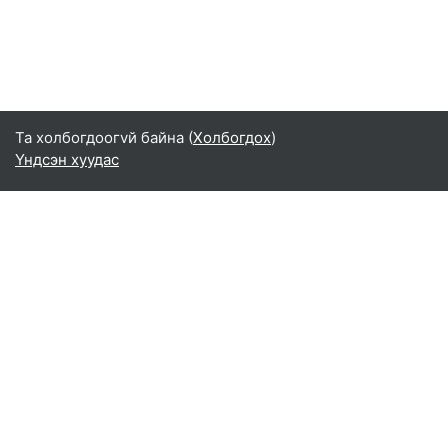
Та холбогдоогvй байна (
Холбогдох
)
Үндсэн хуудас
Монгол ‎(mn)‎
English ‎(en)‎
Español - Internacional ‎(es)‎
Indonesian ‎(id)‎
Laotian ‎(lo)‎
Tamil ‎(ta)‎
Thai ‎(th)‎
Türkçe ‎(tr)‎
Vietnamese ‎(vi)‎
正體中文 ‎(zh_tw)‎
日本語 ‎(ja)‎
简体中文 ‎(zh_cn)‎