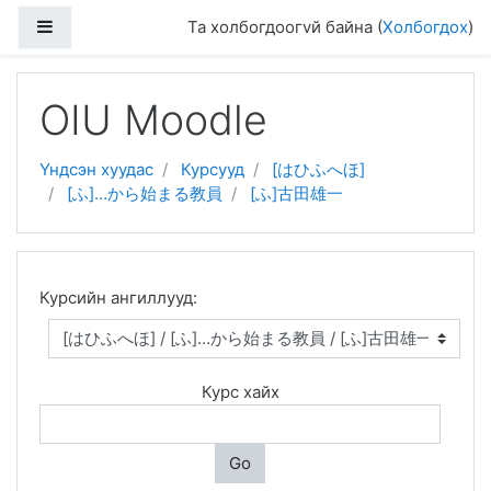
Хажуугийн дэлгэцийн хэсэг
Та холбогдоогvй байна (
Холбогдох
)
Үндсэн гарчиг руу очих
OIU Moodle
Үндсэн хуудас
Курсууд
[はひふへほ]
[ふ]…から始まる教員
[ふ]古田雄一
Курсийн ангиллууд:
Курс хайх
Go