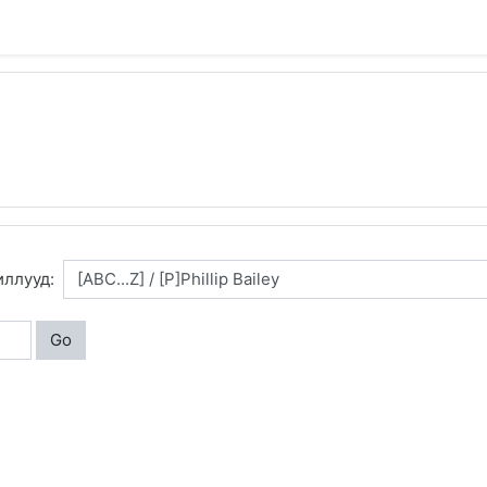
иллууд:
Go