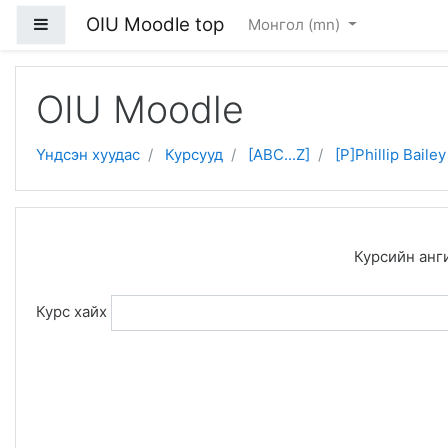
OIU Moodle top
Хажуугийн дэлгэцийн хэсэг
Монгол ‎(mn)‎
Үндсэн гарчиг руу очих
OIU Moodle
Үндсэн хуудас
Курсууд
[ABC...Z]
[P]Phillip Bailey
Курсийн анг
Курс хайх