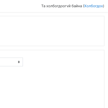
Та холбогдоогvй байна (
Холбогдох
)