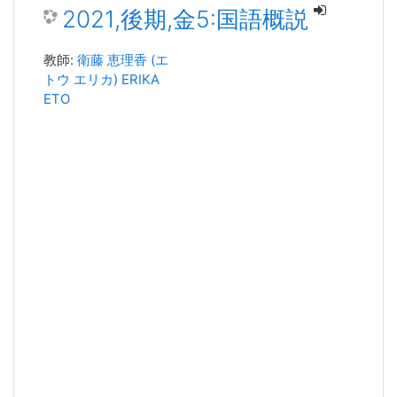
2021,後期,金5:国語概説
教師:
衛藤 恵理香 (エ
トウ エリカ) ERIKA
ETO