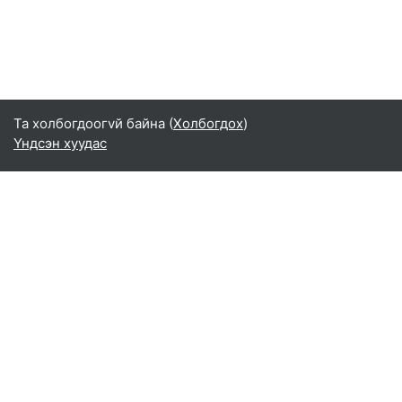
Та холбогдоогvй байна (
Холбогдох
)
Үндсэн хуудас
Монгол ‎(mn)‎
English ‎(en)‎
Español - Internacional ‎(es)‎
Indonesian ‎(id)‎
Laotian ‎(lo)‎
Tamil ‎(ta)‎
Thai ‎(th)‎
Türkçe ‎(tr)‎
Vietnamese ‎(vi)‎
正體中文 ‎(zh_tw)‎
日本語 ‎(ja)‎
简体中文 ‎(zh_cn)‎