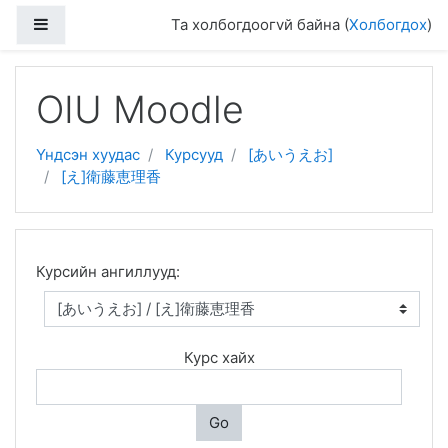
Хажуугийн дэлгэцийн хэсэг
Та холбогдоогvй байна (
Холбогдох
)
Үндсэн гарчиг руу очих
OIU Moodle
Үндсэн хуудас
Курсууд
[あいうえお]
[え]衛藤恵理香
Курсийн ангиллууд:
Курс хайх
Go