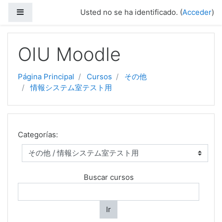
Panel lateral
Usted no se ha identificado. (
Acceder
)
Saltar a contenido principal
OIU Moodle
Página Principal
Cursos
その他
情報システム室テスト用
Categorías:
Buscar cursos
Ir