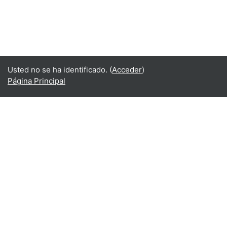
Usted no se ha identificado. (
Acceder
)
Página Principal
Español - Internacional ‎(es)‎
English ‎(en)‎
Español - Internacional ‎(es)‎
Indonesian ‎(id)‎
Laotian ‎(lo)‎
Tamil ‎(ta)‎
Thai ‎(th)‎
Türkçe ‎(tr)‎
Vietnamese ‎(vi)‎
正體中文 ‎(zh_tw)‎
日本語 ‎(ja)‎
简体中文 ‎(zh_cn)‎