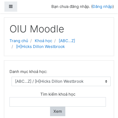
Side panel
Bạn chưa đăng nhập. (
Đăng nhập
)
Chuyển tới nội dung chính
OIU Moodle
Trang chủ
Khoá học
[ABC...Z]
[H]Hicks Dillon Westbrook
Danh mục khoá học:
Tìm kiếm khoá học
Xem