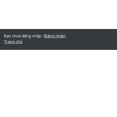
Bạn chưa đăng nhập. (
Đăng nhập
)
Trang chủ
Vietnamese ‎(vi)‎
English ‎(en)‎
Español - Internacional ‎(es)‎
Indonesian ‎(id)‎
Laotian ‎(lo)‎
Tamil ‎(ta)‎
Thai ‎(th)‎
Türkçe ‎(tr)‎
Vietnamese ‎(vi)‎
正體中文 ‎(zh_tw)‎
日本語 ‎(ja)‎
简体中文 ‎(zh_cn)‎