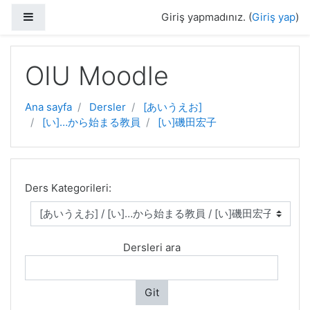
Yan panel
Giriş yapmadınız. (
Giriş yap
)
Ana içeriğe geç
OIU Moodle
Ana sayfa
Dersler
[あいうえお]
[い]…から始まる教員
[い]磯田宏子
Ders Kategorileri:
Dersleri ara
Git