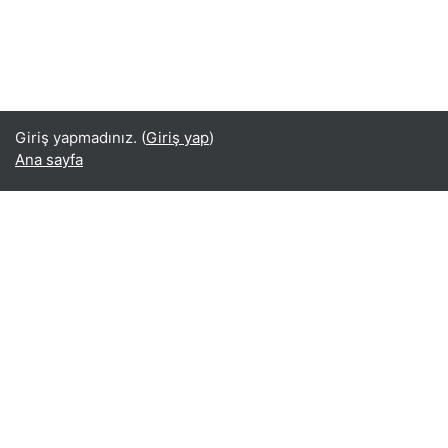
Giriş yapmadınız. (
Giriş yap
)
Ana sayfa
Türkçe ‎(tr)‎
English ‎(en)‎
Español - Internacional ‎(es)‎
Indonesian ‎(id)‎
Laotian ‎(lo)‎
Tamil ‎(ta)‎
Thai ‎(th)‎
Türkçe ‎(tr)‎
Vietnamese ‎(vi)‎
正體中文 ‎(zh_tw)‎
日本語 ‎(ja)‎
简体中文 ‎(zh_cn)‎