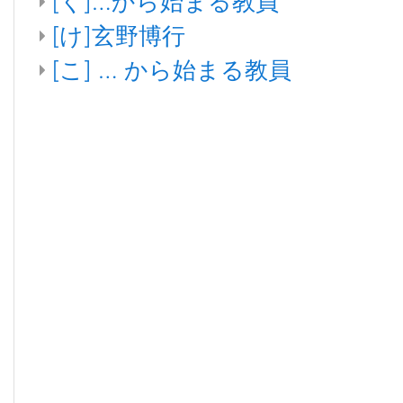
[く]…から始まる教員
[け]玄野博行
[こ] … から始まる教員