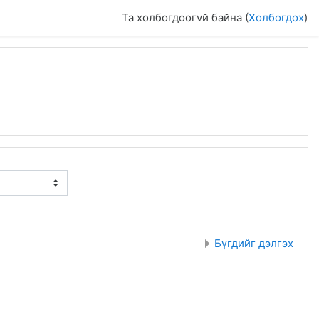
Та холбогдоогvй байна (
Холбогдох
)
Бүгдийг дэлгэх