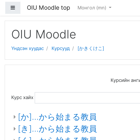
OIU Moodle top
Хажуугийн дэлгэцийн хэсэг
Монгол ‎(mn)‎
Үндсэн гарчиг руу очих
OIU Moodle
Үндсэн хуудас
Курсууд
[かきくけこ]
Курсийн анг
Курс хайх
[か]…から始まる教員
[き]…から始まる教員