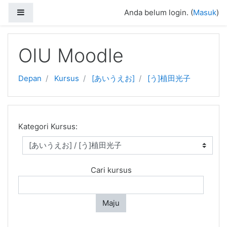
Side panel
Anda belum login. (
Masuk
)
Loncat ke konten utama
OIU Moodle
Depan
Kursus
[あいうえお]
[う]植田光子
Kategori Kursus:
Cari kursus
Maju