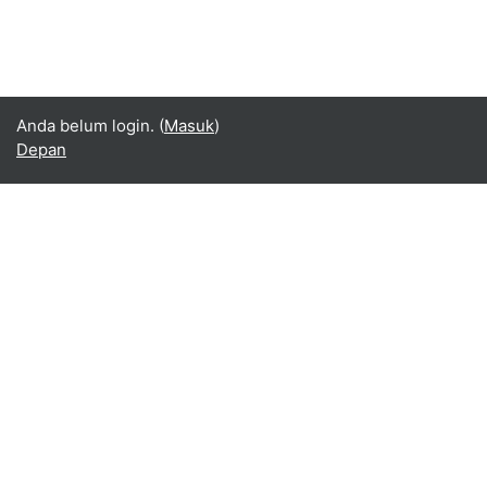
Anda belum login. (
Masuk
)
Depan
Indonesian ‎(id)‎
English ‎(en)‎
Español - Internacional ‎(es)‎
Indonesian ‎(id)‎
Laotian ‎(lo)‎
Tamil ‎(ta)‎
Thai ‎(th)‎
Türkçe ‎(tr)‎
Vietnamese ‎(vi)‎
正體中文 ‎(zh_tw)‎
日本語 ‎(ja)‎
简体中文 ‎(zh_cn)‎
Монгол ‎(mn)‎