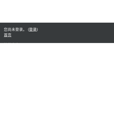
您尚未登录。 (
登录
)
首页
简体中文 ‎(zh_cn)‎
English ‎(en)‎
Español - Internacional ‎(es)‎
Indonesian ‎(id)‎
Laotian ‎(lo)‎
Tamil ‎(ta)‎
Thai ‎(th)‎
Türkçe ‎(tr)‎
Vietnamese ‎(vi)‎
正體中文 ‎(zh_tw)‎
日本語 ‎(ja)‎
简体中文 ‎(zh_cn)‎
Монгол ‎(mn)‎