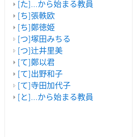
[た]…から始まる教員
[ち]張軼欧
[ち]鄭徳姫
[つ]塚田みちる
[つ]辻井里美
[て]鄭以君
[て]出野和子
[て]寺田加代子
[と]…から始まる教員