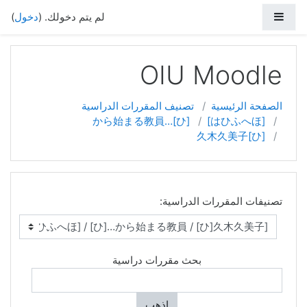
واجهة جانبية
لم يتم دخولك. (
دخول
)
خطي إلى المحتوى الرئيسي
OIU Moodle
الصفحة الرئيسية
تصنيف المقررات الدراسية
[ひ]…から始まる教員
[はひふへほ]
[ひ]久木久美子
تصنيفات المقررات الدراسية:
بحث مقررات دراسية
اذهب