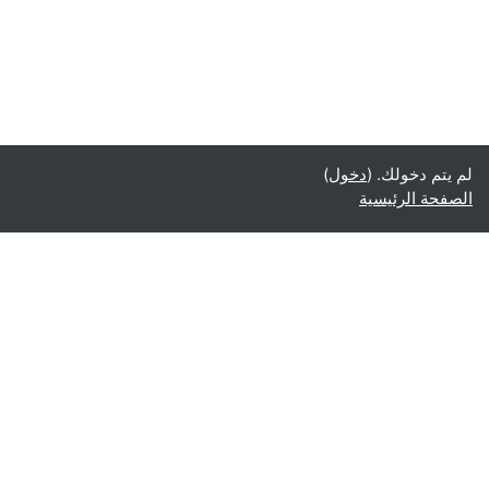
لم يتم دخولك. (
دخول
)
الصفحة الرئيسية
عربي ‎(ar)‎
English ‎(en)‎
Español - Internacional ‎(es)‎
Indonesian ‎(id)‎
Laotian ‎(lo)‎
Tamil ‎(ta)‎
Thai ‎(th)‎
Türkçe ‎(tr)‎
Vietnamese ‎(vi)‎
正體中文 ‎(zh_tw)‎
日本語 ‎(ja)‎