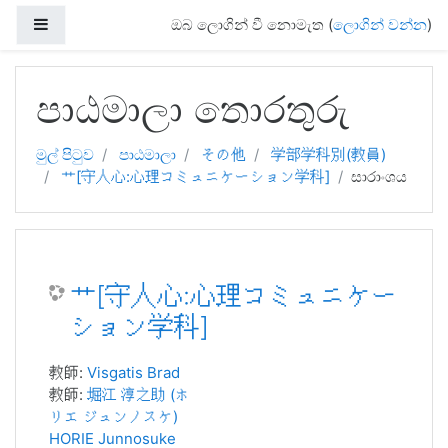
Side panel
ඔබ ලොගින් වී නොමැත (
ලොගින් වන්න
)
ප්‍රධාන අන්තර්ගතයට යන්න
පාඨමාලා තොරතුරු
මුල් පිටුව
පාඨමාලා
その他
学部学科別(教員)
艹[守人心:心理コミュニケーション学科]
සාරාංශය
艹[守人心:心理コミュニケー
ション学科]
教師:
Visgatis Brad
教師:
堀江 淳之助 (ホ
リエ ジュンノスケ)
HORIE Junnosuke