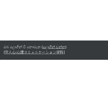
ඔබ ලොගින් වී නොමැත (
ලොගින් වන්න
)
[守人心:心理コミュニケーション学科]
සිංහල ‎(si)‎
English ‎(en)‎
Español - Internacional ‎(es)‎
Indonesian ‎(id)‎
Laotian ‎(lo)‎
Tamil ‎(ta)‎
Thai ‎(th)‎
Türkçe ‎(tr)‎
Vietnamese ‎(vi)‎