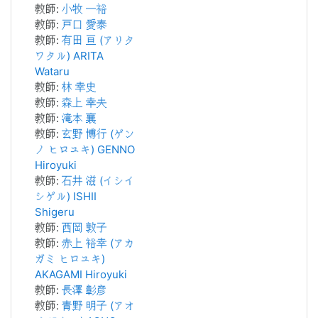
教師:
小牧 一裕
教師:
戸口 愛泰
教師:
有田 亘 (アリタ
ワタル) ARITA
Wataru
教師:
林 幸史
教師:
森上 幸夫
教師:
滝本 襄
教師:
玄野 博行 (ゲン
ノ ヒロユキ) GENNO
Hiroyuki
教師:
石井 滋 (イシイ
シゲル) ISHII
Shigeru
教師:
西岡 敦子
教師:
赤上 裕幸 (アカ
ガミ ヒロユキ)
AKAGAMI Hiroyuki
教師:
長澤 彰彦
教師:
青野 明子 (アオ