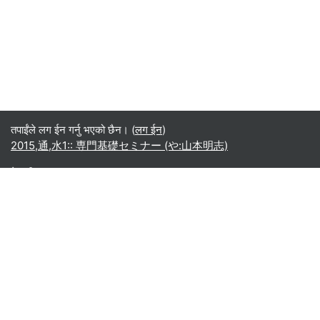
तपाईंले लग ईन गर्नु भएको छैन। (
लग ईन
)
2015,通,水1:: 専門基礎セミナー (や:山本明志)
नेपाली ‎(ne)‎
English ‎(en)‎
Español - Internacional ‎(es)‎
Indonesian ‎(id)‎
Laotian ‎(lo)‎
Tamil ‎(ta)‎
Thai ‎(th)‎
Türkçe ‎(tr)‎
Vietnamese ‎(vi)‎
正體中文 ‎(zh_tw)‎