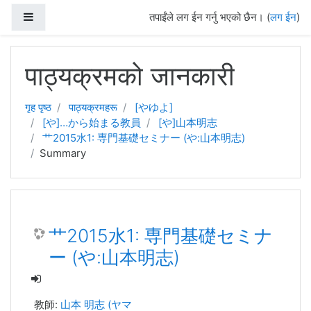
Side panel
तपाईंले लग ईन गर्नु भएको छैन। (
लग ईन
)
मुख्य सामग्रीमा स्किप गर्नुहोस्
पाठ्यक्रमको जानकारी
गृह पृष्ठ
पाठ्यक्रमहरू
[やゆよ]
[や]…から始まる教員
[や]山本明志
艹2015水1: 専門基礎セミナー (や:山本明志)
Summary
艹2015水1: 専門基礎セミナ
ー (や:山本明志)
教師:
山本 明志 (ヤマ