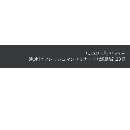
لم يتم دخولك. (
دخول
)
2017,通,水1:: フレッシュマンセミナー (せ:瀬島誠)
عربي ‎(ar)‎
English ‎(en)‎
Español - Internacional ‎(es)‎
Indonesian ‎(id)‎
Laotian ‎(lo)‎
Tamil ‎(ta)‎
Thai ‎(th)‎
Türkçe ‎(tr)‎
Vietnamese ‎(vi)‎
正體中文 ‎(zh_tw)‎