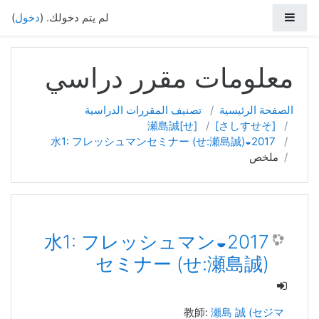
واجهة جانبية
لم يتم دخولك. (
دخول
)
خطي إلى المحتوى الرئيسي
معلومات مقرر دراسي
الصفحة الرئيسية
تصنيف المقررات الدراسية
[せ]瀬島誠
[さしすせそ]
2017◒水1: フレッシュマンセミナー (せ:瀬島誠)
ملخص
2017◒水1: フレッシュマン
セミナー (せ:瀬島誠)
教師:
瀬島 誠 (セジマ