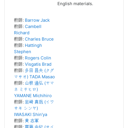
English materials.
教師:
Barrow Jack
教師:
Cambell
Richard
教師:
Charles Bruce
教師:
Hattingh
Stephen
教師:
Rogers Colin
教師:
Visgatis Brad
教師:
多田 昌夫 (タダ
マサオ) TADA Masao
教師:
山根 通弘 (ヤマ
ネ ミチヒロ)
YAMANE Michihiro
教師:
岩崎 真哉 (イワ
サキ シンヤ)
IWASAKI Shin'ya
教師:
黄 志軍
教師:
齋藤 由紀 (サイ