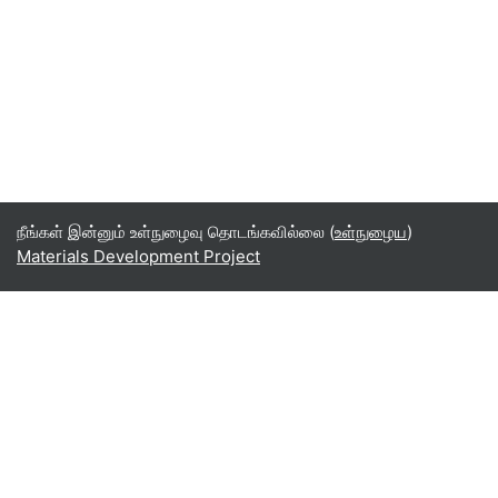
நீங்கள் இன்னும் உள்நுழைவு தொடங்கவில்லை (
உள்நுழைய
)
Materials Development Project
Tamil ‎(ta)‎
English ‎(en)‎
Español - Internacional ‎(es)‎
Indonesian ‎(id)‎
Laotian ‎(lo)‎
Tamil ‎(ta)‎
Thai ‎(th)‎
Türkçe ‎(tr)‎
Vietnamese ‎(vi)‎