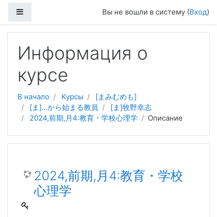
Боковая панель
Вы не вошли в систему (
Вход
)
Перейти к основному содержанию
Информация о
курсе
В начало
Курсы
[まみむめも]
[ま]…から始まる教員
[ま]牧野幸志
2024,前期,月4:教育・学校心理学
Описание
2024,前期,月4:教育・学校
心理学