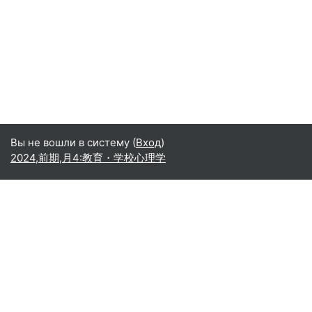
Вы не вошли в систему (
Вход
)
2024,前期,月4:教育・学校心理学
Русский ‎(ru)‎
English ‎(en)‎
Español - Internacional ‎(es)‎
Indonesian ‎(id)‎
Laotian ‎(lo)‎
Tamil ‎(ta)‎
Thai ‎(th)‎
Türkçe ‎(tr)‎
Vietnamese ‎(vi)‎