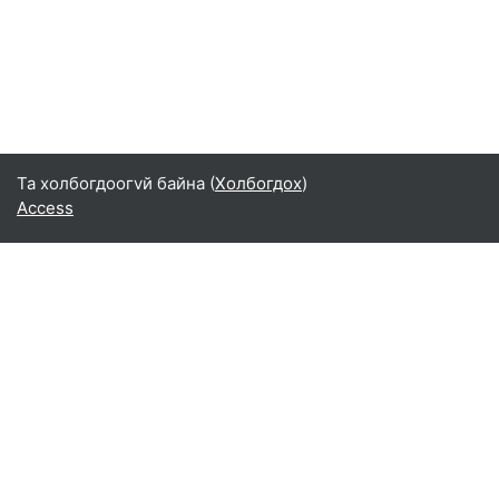
Та холбогдоогvй байна (
Холбогдох
)
Access
Монгол ‎(mn)‎
English ‎(en)‎
Español - Internacional ‎(es)‎
Indonesian ‎(id)‎
Laotian ‎(lo)‎
Tamil ‎(ta)‎
Thai ‎(th)‎
Türkçe ‎(tr)‎
Vietnamese ‎(vi)‎
正體中文 ‎(zh_tw)‎
日本語 ‎(ja)‎