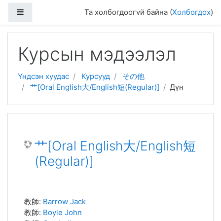
Хажуугийн дэлгэцийн хэсэг
Та холбогдоогvй байна (
Холбогдох
)
Үндсэн гарчиг руу очих
Курсын мэдээлэл
Үндсэн хуудас
Курсууд
その他
艹[Oral English大/English短(Regular)]
Дүн
艹[Oral English大/English短
(Regular)]
教師:
Barrow Jack
教師:
Boyle John