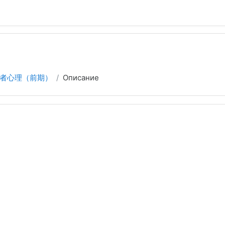
者心理（前期）
Описание