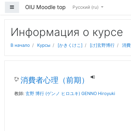
OIU Moodle top
Боковая панель
Русский ‎(ru)‎
Перейти к основному содержанию
Информация о курсе
В начало
Курсы
[かきくけこ]
[け]玄野博行
消費
消費者心理（前期）
教師:
玄野 博行 (ゲンノ ヒロユキ) GENNO Hiroyuki