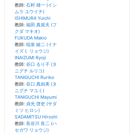
教師:
石村 雄一 (イシ
ムラ ユウイチ)
ISHIMURA Yuichi
教師:
福田 真規夫 (フ
クダ マキオ)
FUKUDA Makio
教師:
稲泉 綾二 (イナ
イズミ リョウジ)
INAIZUMI Ryoji
教師:
谷口 るり子 (タ
ニグチ ルリコ)
TANIGUCHI Ruriko
教師:
谷口 真由美 (タ
ニグチ マユミ)
TANIGUCHI Mayumi
教師:
貞光 啓史 (サダ
ミツ ヒロシ)
SADAMITSU Hiroshi
教師:
長谷川 良二 (ハ
セガワ リョウジ)