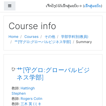
Side panel
ເຈົ້າຍັງບໍ່ໄດ້ເຂົ້າສູ່ລະບົບ-> (
ເຂົ້າສູ່ລະບົບ
)
Skip to main content
Course info
Home
Courses
その他
学部学科別(教員)
艹[守グロ:グローバルビジネス学部]
Summary
艹[守グロ:グローバルビジ
ネス学部]
教師:
Hattingh
Stephen
教師:
Rogers Colin
教師:
三木 英 (ミキ