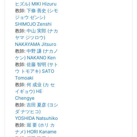
ヒズル) MIKI Hizuru
教師:
下條 善史 (シモ
ジョウ ゼンシ)
SHIMOJO Zenshi
教師:
中山 実郎 (ナカ
ヤマ ジツロウ)
NAKAYAMA Jitsuro
教師:
中野 謙 (ナカノ
ケン) NAKANO Ken
教師:
佐藤 智明 (サト
ウ トモアキ) SATO
Tomoaki
教師:
何 成业 (カ セ
イギョウ) HE
Chengye
教師:
吉田 夏彦 (ヨシ
ダ ナツヒコ)
YOSHIDA Natsuhiko
教師:
堀 要 (ホリ カ
ナメ) HORI Kaname