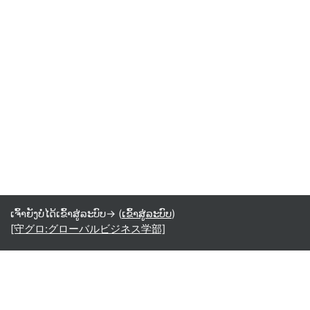
ເຈົ້າຍັງບໍ່ໄດ້ເຂົ້າສູ່ລະບົບ-> (
ເຂົ້າສູ່ລະບົບ
)
[守グロ:グローバルビジネス学部]
Laotian ‎(lo)‎
English ‎(en)‎
Español - Internacional ‎(es)‎
Indonesian ‎(id)‎