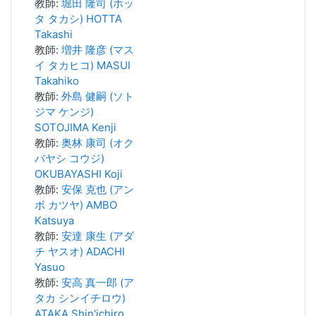
教師:
堀田 隆司 (ホッ
タ タカシ) HOTTA
Takashi
教師:
増井 隆彦 (マス
イ タカヒコ) MASUI
Takahiko
教師:
外島 健嗣 (ソト
ジマ ケンジ)
SOTOJIMA Kenji
教師:
奥林 康司 (オク
バヤシ コウジ)
OKUBAYASHI Koji
教師:
安保 克也 (アン
ボ カツヤ) AMBO
Katsuya
教師:
安達 康生 (アダ
チ ヤスオ) ADACHI
Yasuo
教師:
安高 真一郎 (ア
タカ シンイチロウ)
ATAKA Shin'ichiro