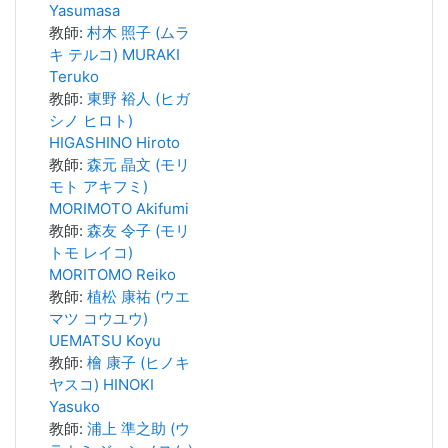
Yasumasa
教師:
村木 照子 (ムラ
キ テルコ) MURAKI
Teruko
教師:
東野 裕人 (ヒガ
シノ ヒロト)
HIGASHINO Hiroto
教師:
森元 晶文 (モリ
モト アキフミ)
MORIMOTO Akifumi
教師:
森友 令子 (モリ
トモ レイコ)
MORITOMO Reiko
教師:
植松 康祐 (ウエ
マツ コウユウ)
UEMATSU Koyu
教師:
檜 康子 (ヒノキ
ヤスコ) HINOKI
Yasuko
教師:
浦上 準之助 (ウ