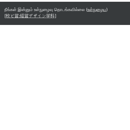
நீங்கள் இன்னும் உள்நுழைவு தொடங்கவில்லை (
உள்நுழைய
)
[枚ビ営:経営デザイン学科]
Tamil ‎(ta)‎
English ‎(en)‎
Español - Internacional ‎(es)‎
Indonesian ‎(id)‎
Laotian ‎(lo)‎
Tamil ‎(ta)‎
Thai ‎(th)‎
Türkçe ‎(tr)‎
Vietnamese ‎(vi)‎
正體中文 ‎(zh_tw)‎
日本語 ‎(ja)‎
简体中文 ‎(zh_cn)‎
Монгол ‎(mn)‎
Русский ‎(ru)‎
عربي ‎(ar)‎
नेपाली ‎(ne)‎
हिंदी ‎(hi)‎