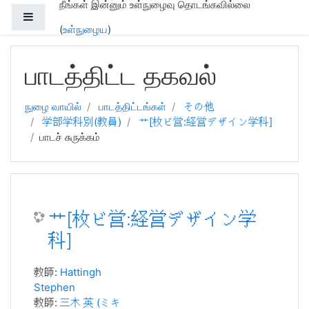
நீங்கள் இன்னும் உள்நுழைவு தொடங்கவில்லை
Side panel
(
உள்நுழைய
)
முக்கிய உள்ளடக்கத்திற்கு செல்க
பாடத்திட்ட தகவல்
நுழை வாயில்
பாடத்திட்டங்கள்
その他
学部学科別(教員)
艹[枚ビ営:経営デザイン学科]
பாடச் சுருக்கம்
艹[枚ビ営:経営デザイン学
科]
教師:
Hattingh
Stephen
教師:
三木 英 (ミキ