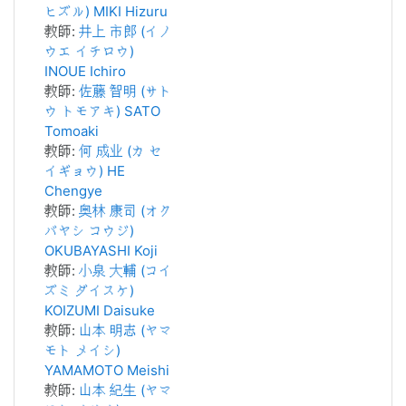
ヒズル) MIKI Hizuru
教師:
井上 市郎 (イノ
ウエ イチロウ)
INOUE Ichiro
教師:
佐藤 智明 (サト
ウ トモアキ) SATO
Tomoaki
教師:
何 成业 (カ セ
イギョウ) HE
Chengye
教師:
奥林 康司 (オク
バヤシ コウジ)
OKUBAYASHI Koji
教師:
小泉 大輔 (コイ
ズミ ダイスケ)
KOIZUMI Daisuke
教師:
山本 明志 (ヤマ
モト メイシ)
YAMAMOTO Meishi
教師:
山本 紀生 (ヤマ