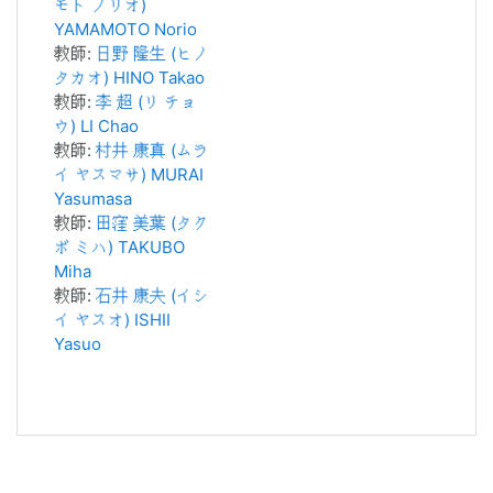
モト ノリオ)
YAMAMOTO Norio
教師:
日野 隆生 (ヒノ
タカオ) HINO Takao
教師:
李 超 (リ チョ
ウ) LI Chao
教師:
村井 康真 (ムラ
イ ヤスマサ) MURAI
Yasumasa
教師:
田窪 美葉 (タク
ボ ミハ) TAKUBO
Miha
教師:
石井 康夫 (イシ
イ ヤスオ) ISHII
Yasuo