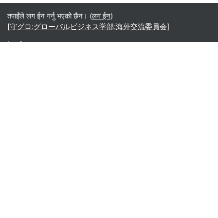
तपाईंले लग ईन गर्नु भएको छैन। (
लग ईन
)
[守グロ:グローバルビジネス学部:海外交流委員会]
नेपाली ‎(ne)‎
English ‎(en)‎
Español - Internacional ‎(es)‎
Indonesian ‎(id)‎
Laotian ‎(lo)‎
Tamil ‎(ta)‎
Thai ‎(th)‎
Türkçe ‎(tr)‎
Vietnamese ‎(vi)‎
正體中文 ‎(zh_tw)‎
日本語 ‎(ja)‎
简体中文 ‎(zh_cn)‎
Монгол ‎(mn)‎
Русский ‎(ru)‎
عربي ‎(ar)‎
नेपाली ‎(ne)‎
हिंदी ‎(hi)‎