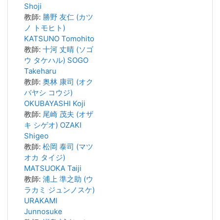
Shoji
教師:
勝野 友仁 (カツ
ノ トモヒト)
KATSUNO Tomohito
教師:
十河 丈晴 (ソゴ
ウ タケハル) SOGO
Takeharu
教師:
奥林 康司 (オク
バヤシ コウジ)
OKUBAYASHI Koji
教師:
尾崎 茂夫 (オザ
キ シゲオ) OZAKI
Shigeo
教師:
松岡 泰司 (マツ
オカ タイジ)
MATSUOKA Taiji
教師:
浦上 準之助 (ウ
ラカミ ジュンノスケ)
URAKAMI
Junnosuke