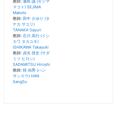
教師:
瀬島 誠 (セジマ
マコト) SEJIMA
Makoto
教師:
田中 さゆり (タ
ナカ サユリ)
TANAKA Sayuri
教師:
石川 高行 (イシ
カワ タカユキ)
ISHIKAWA Takayuki
教師:
貞光 啓史 (サダ
ミツ ヒロシ)
SADAMITSU Hiroshi
教師:
韓 尙秀 (ハン
サンスウ) HAN
SangSu