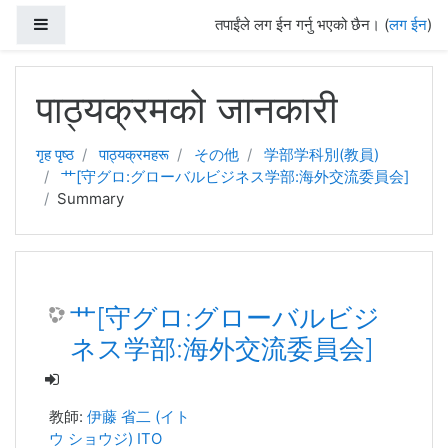
Side panel
तपाईंले लग ईन गर्नु भएको छैन। (
लग ईन
)
मुख्य सामग्रीमा स्किप गर्नुहोस्
पाठ्यक्रमको जानकारी
गृह पृष्ठ
पाठ्यक्रमहरू
その他
学部学科別(教員)
艹[守グロ:グローバルビジネス学部:海外交流委員会]
Summary
艹[守グロ:グローバルビジ
ネス学部:海外交流委員会]
教師:
伊藤 省二 (イト
ウ ショウジ) ITO