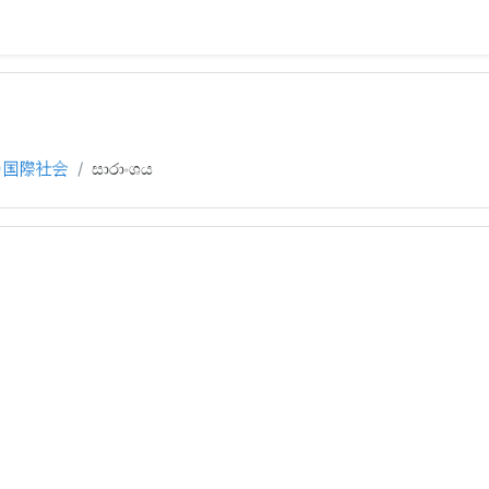
の国際社会
සාරාංශය