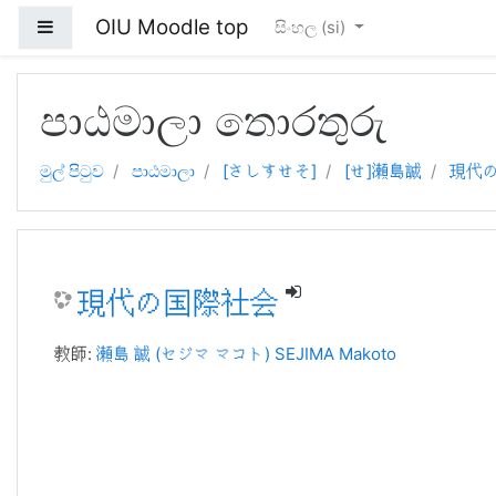
OIU Moodle top
Side panel
සිංහල ‎(si)‎
ප්‍රධාන අන්තර්ගතයට යන්න
පාඨමාලා තොරතුරු
මුල් පිටුව
පාඨමාලා
[さしすせそ]
[せ]瀬島誠
現代
現代の国際社会
教師:
瀬島 誠 (セジマ マコト) SEJIMA Makoto