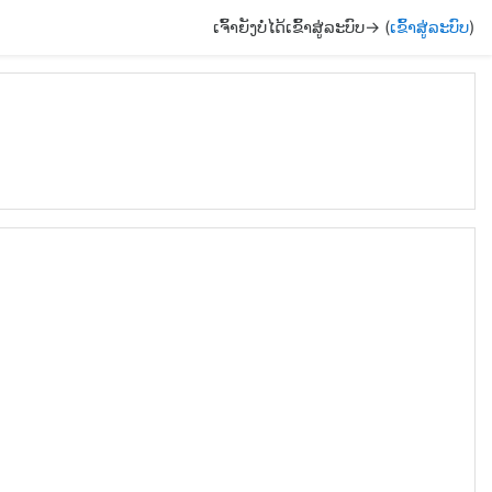
ເຈົ້າຍັງບໍ່ໄດ້ເຂົ້າສູ່ລະບົບ-> (
ເຂົ້າສູ່ລະບົບ
)