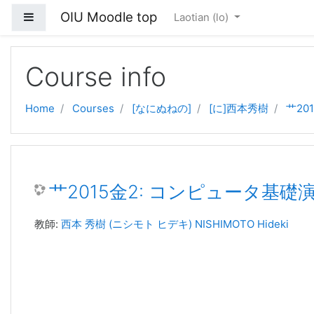
OIU Moodle top
Side panel
Laotian ‎(lo)‎
Skip to main content
Course info
Home
Courses
[なにぬねの]
[に]西本秀樹
艹20
艹2015金2: コンピュータ基礎演習
教師:
西本 秀樹 (ニシモト ヒデキ) NISHIMOTO Hideki