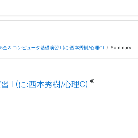
15金2: コンピュータ基礎演習 I (に:西本秀樹/心理C)
Summary
 I (に:西本秀樹/心理C)