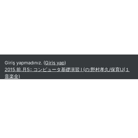
Giriş yapmadınız. (
Giriş yap
)
2015,前,月5:: コンピュータ基礎演習 I (の:野村孝久/保育IJ(１
音楽全)
Türkçe ‎(tr)‎
English ‎(en)‎
Español - Internacional ‎(es)‎
Indonesian ‎(id)‎
Laotian ‎(lo)‎
Tamil ‎(ta)‎
Thai ‎(th)‎
Türkçe ‎(tr)‎