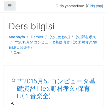
Yan panel
Giriş yapmadınız. (
Giriş yap
)
Ana içeriğe geç
Ders bilgisi
Ana sayfa
Dersler
[なにぬねの]
[の]野村孝久
艹2015月5: コンピュータ基礎演習 I (の:野村孝久/保
育IJ(１音楽全)
Özet
艹2015月5: コンピュータ基
礎演習 I (の:野村孝久/保育
IJ(１音楽全)