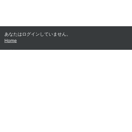
あなたはログインしていません。
Home
日本語 ‎(ja)‎
English ‎(en)‎
Español - Internacional ‎(es)‎
Indonesian ‎(id)‎
Laotian ‎(lo)‎
Tamil ‎(ta)‎
Thai ‎(th)‎
Türkçe ‎(tr)‎
Vietnamese ‎(vi)‎
正體中文 ‎(zh_tw)‎
日本語 ‎(ja)‎
简体中文 ‎(zh_cn)‎
Монгол ‎(mn)‎