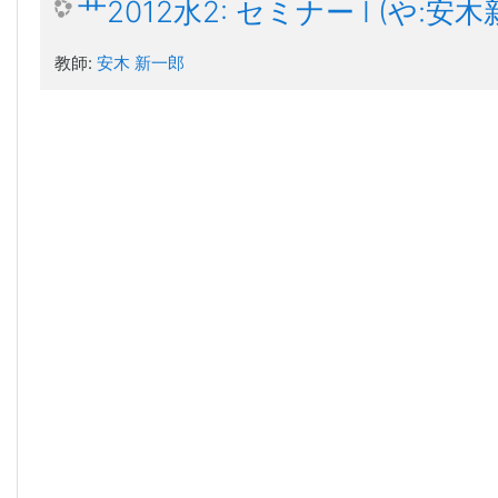
艹2012水2: セミナー I (や:安
教師:
安木 新一郎