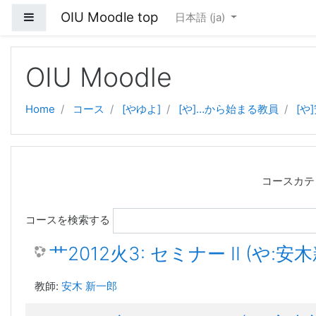
OIU Moodle top
サイドパネル
日本語 ‎(ja)‎
メインコンテンツへスキップする
OIU Moodle
Home
コース
[やゆよ]
[や]…から始まる教員
[や
コースカテ
コースを検索する
艹2012火3: セミナー II (や:安
教師:
安木 新一郎