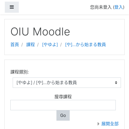
側板
您尚未登入 (
登入
)
跳到主要內容
OIU Moodle
首頁
課程
[やゆよ]
[や]…から始まる教員
課程類別:
搜尋課程
Go
展開全部