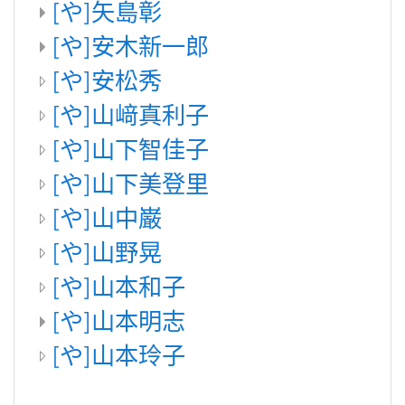
[や]矢島彰
[や]安木新一郎
[や]安松秀
[や]山﨑真利子
[や]山下智佳子
[や]山下美登里
[や]山中巌
[や]山野晃
[や]山本和子
[や]山本明志
[や]山本玲子