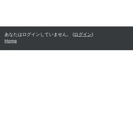
あなたはログインしていません。 (
ログイン
)
Home
日本語 ‎(ja)‎
English ‎(en)‎
Español - Internacional ‎(es)‎
Indonesian ‎(id)‎
Laotian ‎(lo)‎
Tamil ‎(ta)‎
Thai ‎(th)‎
Türkçe ‎(tr)‎
Vietnamese ‎(vi)‎
正體中文 ‎(zh_tw)‎
日本語 ‎(ja)‎
简体中文 ‎(zh_cn)‎
Монгол ‎(mn)‎