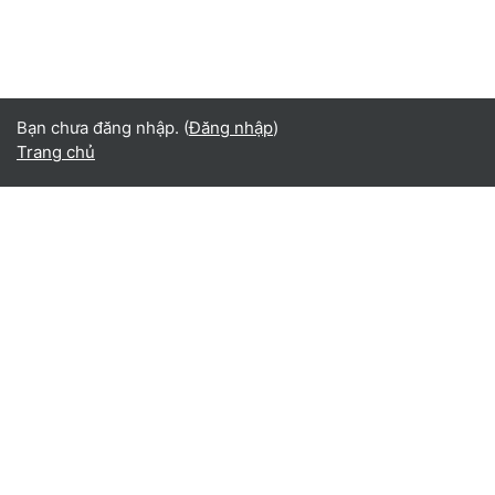
Bạn chưa đăng nhập. (
Đăng nhập
)
Trang chủ
Vietnamese ‎(vi)‎
English ‎(en)‎
Español - Internacional ‎(es)‎
Indonesian ‎(id)‎
Laotian ‎(lo)‎
Tamil ‎(ta)‎
Thai ‎(th)‎
Türkçe ‎(tr)‎
Vietnamese ‎(vi)‎
正體中文 ‎(zh_tw)‎
日本語 ‎(ja)‎
简体中文 ‎(zh_cn)‎
Монгол ‎(mn)‎