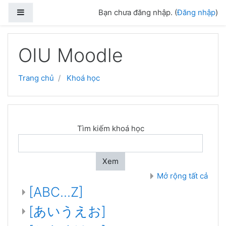
Side panel
Bạn chưa đăng nhập. (
Đăng nhập
)
Chuyển tới nội dung chính
OIU Moodle
Trang chủ
Khoá học
Tìm kiếm khoá học
Xem
Mở rộng tất cả
[ABC...Z]
[あいうえお]