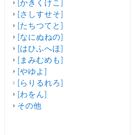
[かきくけこ]
[さしすせそ]
[たちつてと]
[なにぬねの]
[はひふへほ]
[まみむめも]
[やゆよ]
[らりるれろ]
[わをん]
その他